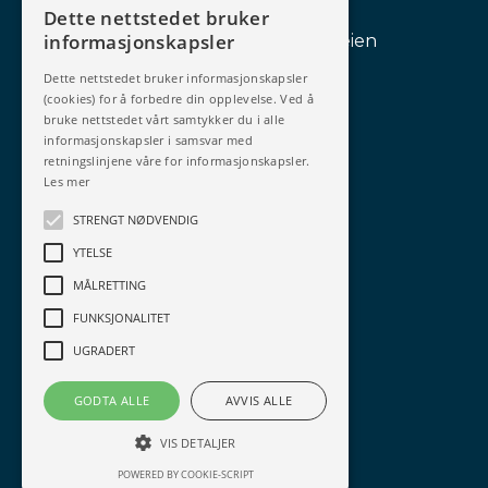
Dette nettstedet bruker
informasjonskapsler
Lederprogrammet Vardeveien
Dette nettstedet bruker informasjonskapsler
Lederutvikling
(cookies) for å forbedre din opplevelse. Ved å
bruke nettstedet vårt samtykker du i alle
Teamutvikling
informasjonskapsler i samsvar med
retningslinjene våre for informasjonskapsler.
Les mer
Prosjekter
STRENGT NØDVENDIG
Andre tjenester
YTELSE
MÅLRETTING
Personvern
FUNKSJONALITET
Betingelser
UGRADERT
Salgsbetingelser
GODTA ALLE
AVVIS ALLE
VIS DETALJER
POWERED BY COOKIE-SCRIPT