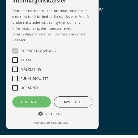
Lederprogrammet Vardeveien
Lederutvikling
Teamutvikling
Prosjekter
Andre tjenester
Personvern
Betingelser
Salgsbetingelser
INNSTILLINGER FOR INFORMASJONSKAPSLER