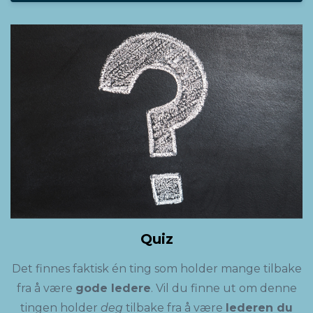
Quiz
Det finnes faktisk én ting som holder mange tilbake
fra å være
gode ledere
. Vil du finne ut om denne
tingen holder
deg
tilbake fra å være
lederen du