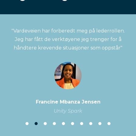
"Vardeveien har forberedt meg på lederrollen.
Jeg har fått de verktøyene jeg trenger for å
håndtere krevende situasjoner som oppstår"
Francine Mbanza Jensen
Unity Spark